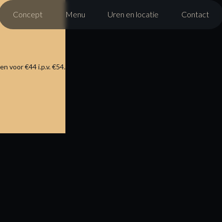
Concept
Menu
Uren en locatie
Contact
voor €44 i.p.v. €54.